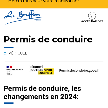
Merci à tous pour votre mobilisation !
Aller
Aller
Aller
à
au
au
la
contenu
pied
ACCÈS RAPIDES
navigation
de
page
Permis de conduire
VÉHICULE
Permis de conduire, les
changements en 2024: