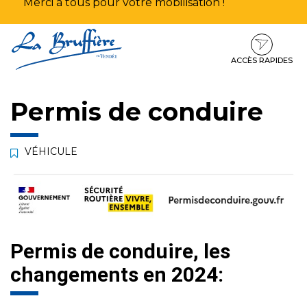
Merci à tous pour votre mobilisation !
Aller
Aller
Aller
à
au
au
la
contenu
pied
ACCÈS RAPIDES
navigation
de
page
Permis de conduire
VÉHICULE
Permis de conduire, les
changements en 2024: