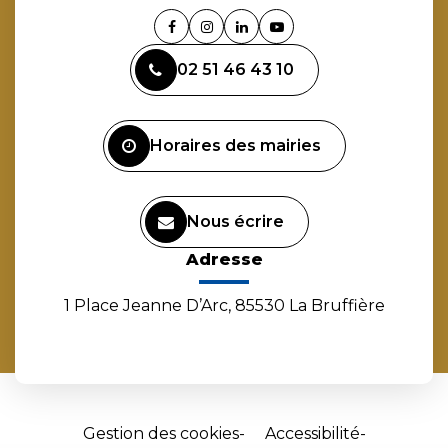
Lien
Lien
Lien
Lien
vers
vers
vers
vers
02 51 46 43 10
le
le
le
la
compte
compte
compte
chaîne
Facebook
Instagram
Linkedin
Youtube
Horaires des mairies
Nous écrire
Adresse
1 Place Jeanne D’Arc, 85530 La Bruffière
Gestion des cookies
Accessibilité