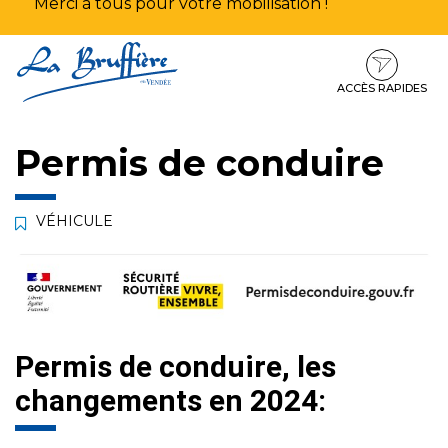
Merci à tous pour votre mobilisation !
Aller
Aller
Aller
à
au
au
la
contenu
pied
ACCÈS RAPIDES
navigation
de
page
Permis de conduire
VÉHICULE
Permis de conduire, les
changements en 2024: