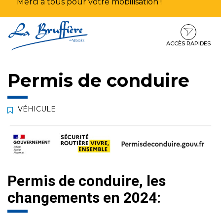
Merci à tous pour votre mobilisation !
Aller
Aller
Aller
à
au
au
la
contenu
pied
ACCÈS RAPIDES
navigation
de
page
Permis de conduire
VÉHICULE
Permis de conduire, les
changements en 2024: