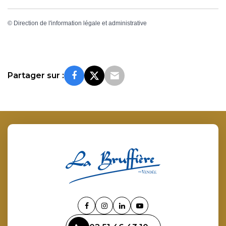
©
Direction de l'information légale et administrative
Partager sur :
Lien
Lien
Lien
Lien
vers
vers
vers
vers