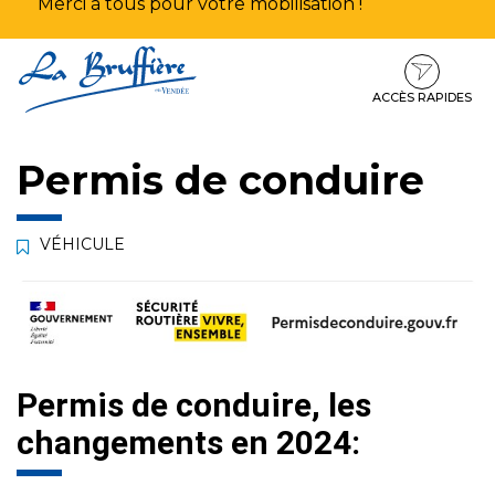
Merci à tous pour votre mobilisation !
Aller
Aller
Aller
à
au
au
la
contenu
pied
ACCÈS RAPIDES
navigation
de
page
Permis de conduire
VÉHICULE
Permis de conduire, les
changements en 2024: