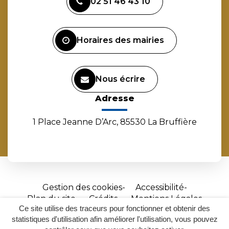
02 51 46 43 10
le
le
le
la
compte
compte
compte
chaîne
Facebook
Instagram
Linkedin
Youtube
Horaires des mairies
Nous écrire
Adresse
1 Place Jeanne D’Arc, 85530 La Bruffière
Gestion des cookies
Accessibilité
Plan du site
Crédits
Mentions Légales
Ce site utilise des traceurs pour fonctionner et obtenir des
Site
statistiques d'utilisation afin améliorer l'utilisation, vous pouvez