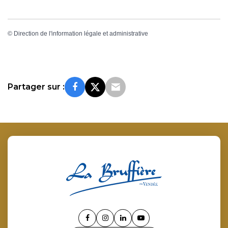
©
Direction de l'information légale et administrative
Partager sur :
Lien
Lien
Lien
Lien