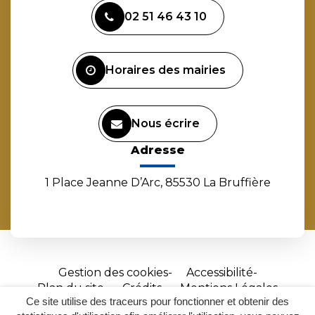
vers
vers
vers
vers
02 51 46 43 10
le
le
le
la
compte
compte
compte
chaîne
Facebook
Instagram
Linkedin
Youtube
Horaires des mairies
Nous écrire
Adresse
1 Place Jeanne D’Arc, 85530 La Bruffière
Gestion des cookies
Accessibilité
Plan du site
Crédits
Mentions Légales
Ce site utilise des traceurs pour fonctionner et obtenir des
Site