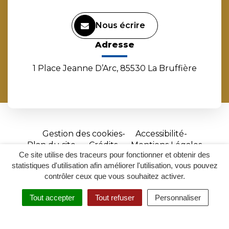
Nous écrire
Adresse
1 Place Jeanne D’Arc, 85530 La Bruffière
Gestion des cookies
Accessibilité
Plan du site
Crédits
Mentions Légales
Ce site utilise des traceurs pour fonctionner et obtenir des
Site
statistiques d'utilisation afin améliorer l'utilisation, vous pouvez
réalisé
contrôler ceux que vous souhaitez activer.
par
Tout accepter
Tout refuser
Personnaliser
Inovagora
MENU
RECHERCHER
ACCESSIBILITÉ
(ouverture
dans