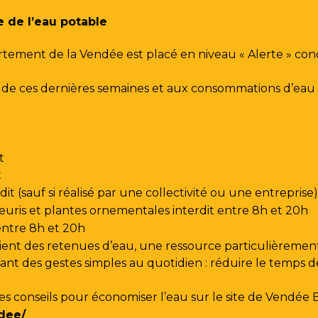
e de l’eau potable
rtement de la Vendée est placé en niveau « Alerte » co
urs de ces dernières semaines et aux consommations d’e
t
t
t (sauf si réalisé par une collectivité ou une entreprise)
leuris et plantes ornementales interdit entre 8h et 20h
 entre 8h et 20h
ent des retenues d’eau, une ressource particulièrement
t des gestes simples au quotidien : réduire le temps de d
les conseils pour économiser l’eau sur le site de
Vendée 
dee/