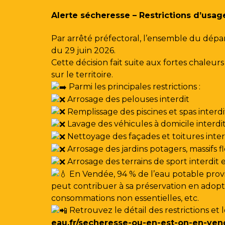
Gestion des traceurs
Alerte sécheresse – Restrictions d’usag
Par arrêté préfectoral, l’ensemble du dépa
du 29 juin 2026.
Cette décision fait suite aux fortes chale
sur le territoire.
Parmi les principales restrictions :
Arrosage des pelouses interdit
Remplissage des piscines et spas interdi
Lavage des véhicules à domicile interdi
Nettoyage des façades et toitures interdi
Arrosage des jardins potagers, massifs f
Arrosage des terrains de sport interdit
En Vendée, 94 % de l’eau potable provi
peut contribuer à sa préservation en adoptan
consommations non essentielles, etc.
Retrouvez le détail des restrictions et 
eau.fr/secheresse-ou-en-est-on-en-ven