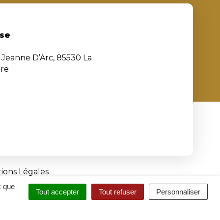
se
e Jeanne D’Arc, 85530 La
ère
ions Légales
x que
Tout accepter
Tout refuser
Personnaliser