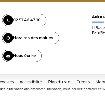
Adres
02 51 46 43 10
1 Plac
Bruffi
Horaires des mairies
Nous écrire
 cookies
Accessibilité
Plan du site
Crédits
Ment
ques d'utilisation afin améliorer l'utilisation, vous pouvez contrôler ceu
Site
réalisé
par