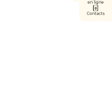
les
en ligne
accès
directs
Contacts