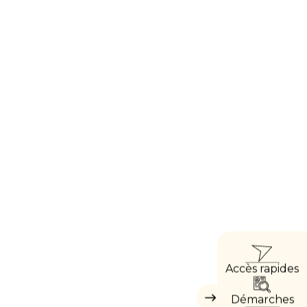
ACCÈ
Accès rapides
DIRE
Démarches
Masquer