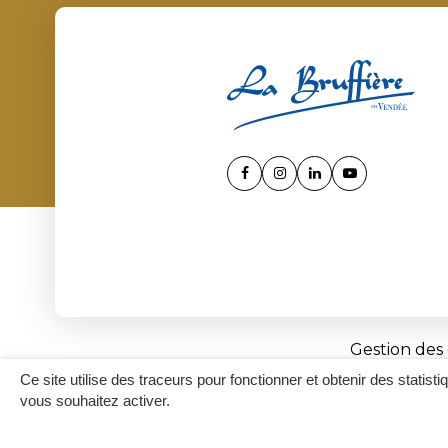
Lien
Lien
Lien
Lien
vers
vers
vers
vers
le
le
le
la
compte
compte
compte
chaîne
Facebook
Instagram
Linkedin
Youtube
Gestion des
Ce site utilise des traceurs pour fonctionner et obtenir des statisti
vous souhaitez activer.