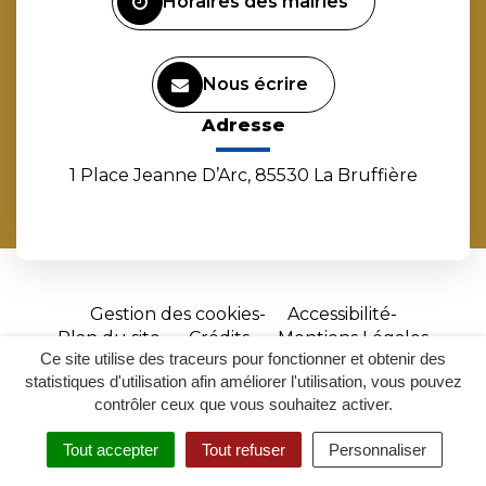
Horaires des mairies
Nous écrire
Adresse
1 Place Jeanne D’Arc, 85530 La Bruffière
Gestion des cookies
Accessibilité
Plan du site
Crédits
Mentions Légales
Ce site utilise des traceurs pour fonctionner et obtenir des
Site
statistiques d'utilisation afin améliorer l'utilisation, vous pouvez
réalisé
contrôler ceux que vous souhaitez activer.
par
Tout accepter
Tout refuser
Personnaliser
Inovagora
MENU
RECHERCHER
ACCESSIBILITÉ
(ouverture