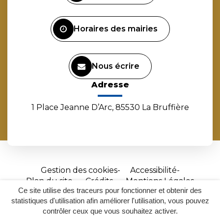
compte
compte
compte
chaîne
Facebook
Instagram
Linkedin
Youtube
Horaires des mairies
Nous écrire
Adresse
1 Place Jeanne D’Arc, 85530 La Bruffière
Gestion des cookies
Accessibilité
Plan du site
Crédits
Mentions Légales
Ce site utilise des traceurs pour fonctionner et obtenir des
Site
statistiques d'utilisation afin améliorer l'utilisation, vous pouvez
réalisé
contrôler ceux que vous souhaitez activer.