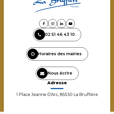
Lien
Lien
Lien
Lien
vers
vers
vers
vers
02 51 46 43 10
le
le
le
la
compte
compte
compte
chaîne
Facebook
Instagram
Linkedin
Youtube
Horaires des mairies
Nous écrire
Adresse
1 Place Jeanne D’Arc, 85530 La Bruffière