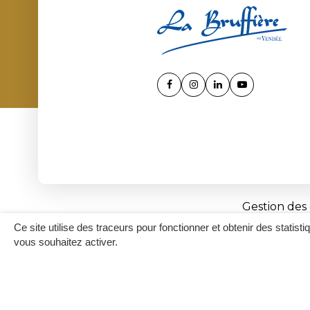
Lien
Lien
Lien
Lien
vers
vers
vers
vers
le
le
le
la
compte
compte
compte
chaîne
Facebook
Instagram
Linkedin
Youtube
Gestion des
Ce site utilise des traceurs pour fonctionner et obtenir des statisti
vous souhaitez activer.