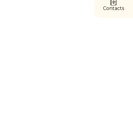
directs
Contacts