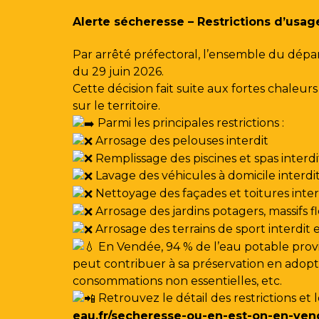
Gestion des traceurs
Alerte sécheresse – Restrictions d’usag
Par arrêté préfectoral, l’ensemble du dépa
du 29 juin 2026.
Cette décision fait suite aux fortes chale
sur le territoire.
Parmi les principales restrictions :
Arrosage des pelouses interdit
Remplissage des piscines et spas interdi
Lavage des véhicules à domicile interdi
Nettoyage des façades et toitures interdi
Arrosage des jardins potagers, massifs f
Arrosage des terrains de sport interdit
En Vendée, 94 % de l’eau potable provi
peut contribuer à sa préservation en adoptan
consommations non essentielles, etc.
Retrouvez le détail des restrictions et 
eau.fr/secheresse-ou-en-est-on-en-ven