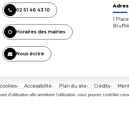
Adres
02 51 46 43 10
1 Plac
Bruffi
Horaires des mairies
Nous écrire
 cookies
Accessibilité
Plan du site
Crédits
Ment
ques d'utilisation afin améliorer l'utilisation, vous pouvez contrôler ceu
Site
réalisé
par
Inovagora
(ouverture