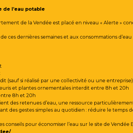
e de l’eau potable
rtement de la Vendée est placé en niveau « Alerte » co
urs de ces dernières semaines et aux consommations d’e
t
t
t (sauf si réalisé par une collectivité ou une entreprise)
leuris et plantes ornementales interdit entre 8h et 20h
 entre 8h et 20h
ent des retenues d’eau, une ressource particulièrement
t des gestes simples au quotidien : réduire le temps de d
les conseils pour économiser l’eau sur le site de
Vendée 
dee/