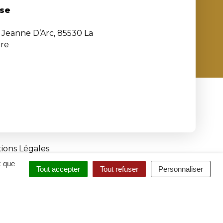
se
e Jeanne D’Arc, 85530 La
ère
ions Légales
x que
Tout accepter
Tout refuser
Personnaliser