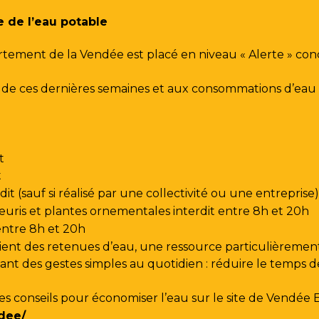
e de l’eau potable
rtement de la Vendée est placé en niveau « Alerte » co
urs de ces dernières semaines et aux consommations d’e
t
t
t (sauf si réalisé par une collectivité ou une entreprise)
leuris et plantes ornementales interdit entre 8h et 20h
 entre 8h et 20h
ent des retenues d’eau, une ressource particulièrement
t des gestes simples au quotidien : réduire le temps de d
les conseils pour économiser l’eau sur le site de
Vendée 
dee/