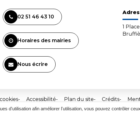
Adres
02 51 46 43 10
1 Plac
Bruffi
Horaires des mairies
Nous écrire
 cookies
Accessibilité
Plan du site
Crédits
Ment
ques d'utilisation afin améliorer l'utilisation, vous pouvez contrôler ceu
Site
réalisé
par
Inovagora