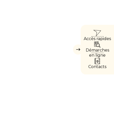
ACCÈ
Accès rapides
DIRE
Démarches
Masquer
les
en ligne
accès
directs
Contacts