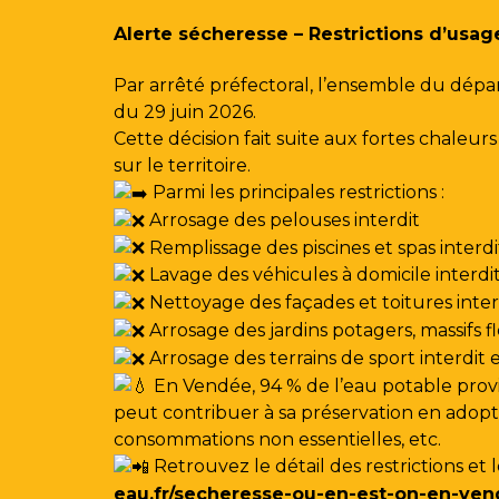
Gestion des traceurs
Alerte sécheresse – Restrictions d’usag
Par arrêté préfectoral, l’ensemble du dépa
du 29 juin 2026.
Cette décision fait suite aux fortes chale
sur le territoire.
Parmi les principales restrictions :
Arrosage des pelouses interdit
Remplissage des piscines et spas interdi
Lavage des véhicules à domicile interdi
Nettoyage des façades et toitures interdi
Arrosage des jardins potagers, massifs f
Arrosage des terrains de sport interdit
En Vendée, 94 % de l’eau potable provi
peut contribuer à sa préservation en adoptan
consommations non essentielles, etc.
Retrouvez le détail des restrictions et 
eau.fr/secheresse-ou-en-est-on-en-ven