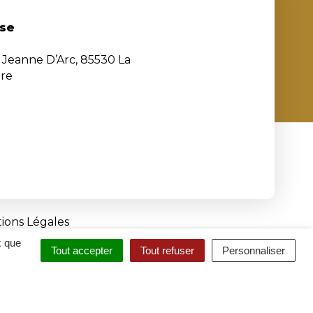
se
e Jeanne D’Arc, 85530 La
ère
ions Légales
x que
Tout accepter
Tout refuser
Personnaliser