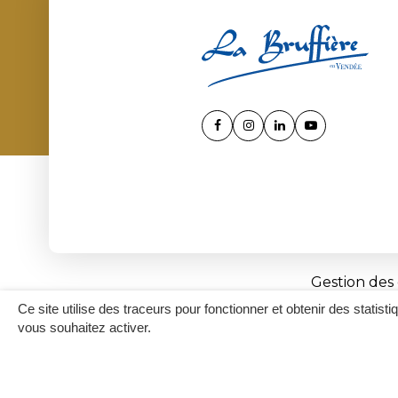
Lien
Lien
Lien
Lien
vers
vers
vers
vers
le
le
le
la
compte
compte
compte
chaîne
Facebook
Instagram
Linkedin
Youtube
Gestion des
Ce site utilise des traceurs pour fonctionner et obtenir des statisti
vous souhaitez activer.