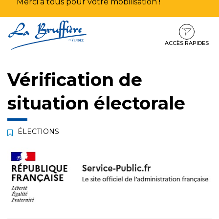
Merci à tous pour votre mobilisation !
Aller
Aller
Aller
à
au
au
la
contenu
pied
ACCÈS RAPIDES
navigation
de
page
Vérification de
situation électorale
ÉLECTIONS