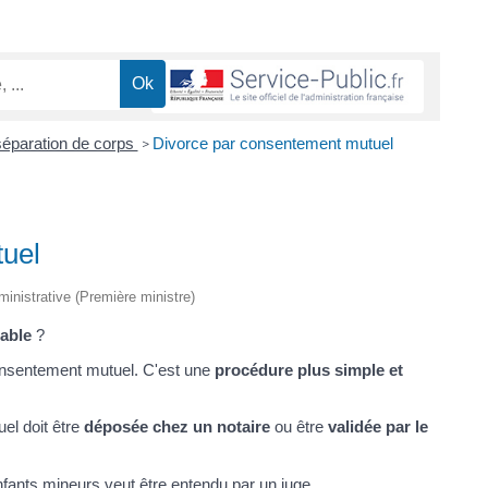
séparation de corps
Divorce par consentement mutuel
>
uel
dministrative (Première ministre)
iable
?
onsentement mutuel. C'est une
procédure plus simple et
el doit être
déposée chez un notaire
ou être
validée par le
enfants mineurs veut être entendu par un juge.