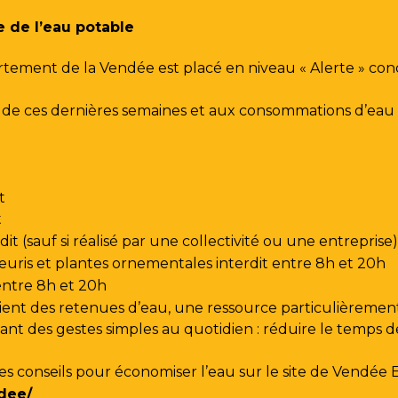
e de l’eau potable
rtement de la Vendée est placé en niveau « Alerte » co
urs de ces dernières semaines et aux consommations d’e
t
t
t (sauf si réalisé par une collectivité ou une entreprise)
leuris et plantes ornementales interdit entre 8h et 20h
 entre 8h et 20h
ent des retenues d’eau, une ressource particulièrement
t des gestes simples au quotidien : réduire le temps de d
les conseils pour économiser l’eau sur le site de
Vendée 
dee/