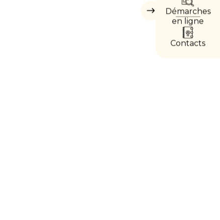
DIRE
Démarches
Masquer
les
en ligne
accès
directs
Contacts