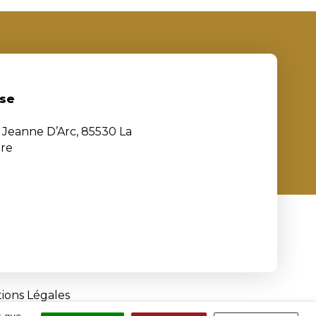
se
e Jeanne D’Arc, 85530 La
ère
ions Légales