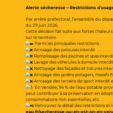
Gestion des traceurs
Alerte sécheresse – Restrictions d’usag
Par arrêté préfectoral, l’ensemble du dépa
du 29 juin 2026.
Cette décision fait suite aux fortes chale
sur le territoire.
Parmi les principales restrictions :
Arrosage des pelouses interdit
Remplissage des piscines et spas interdi
Lavage des véhicules à domicile interdi
Nettoyage des façades et toitures interdi
Arrosage des jardins potagers, massifs f
Arrosage des terrains de sport interdit
En Vendée, 94 % de l’eau potable provi
peut contribuer à sa préservation en adoptan
consommations non essentielles, etc.
Retrouvez le détail des restrictions et 
eau.fr/secheresse-ou-en-est-on-en-ven