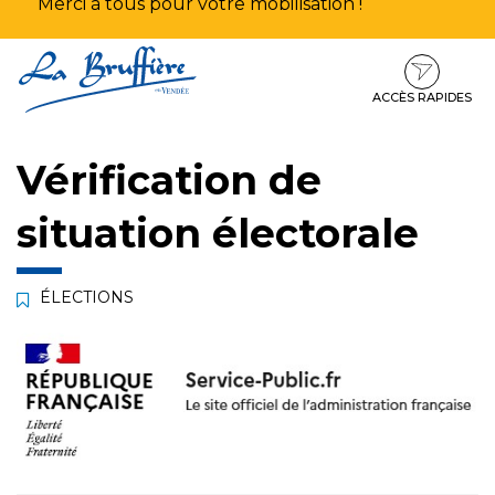
Merci à tous pour votre mobilisation !
Aller
Aller
Aller
à
au
au
la
contenu
pied
ACCÈS RAPIDES
navigation
de
page
Vérification de
situation électorale
ÉLECTIONS