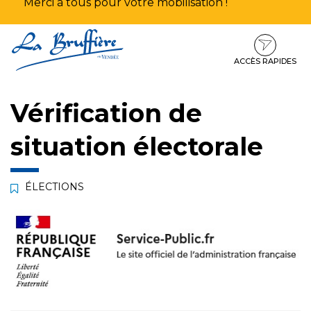
Merci à tous pour votre mobilisation !
Aller
Aller
Aller
à
au
au
la
contenu
pied
ACCÈS RAPIDES
navigation
de
page
Vérification de
situation électorale
ÉLECTIONS