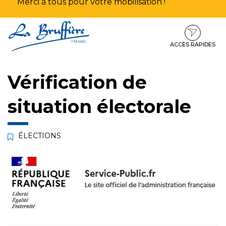
Merci à tous pour votre mobilisation !
Aller
Aller
Aller
à
au
au
la
contenu
pied
ACCÈS RAPIDES
navigation
de
page
Vérification de
situation électorale
ÉLECTIONS