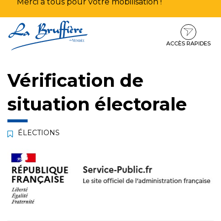
Merci à tous pour votre mobilisation !
Aller
Aller
Aller
à
au
au
la
contenu
pied
ACCÈS RAPIDES
navigation
de
page
Vérification de
situation électorale
ÉLECTIONS