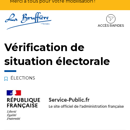
Merci à tous pour votre mobilisation !
Aller
Aller
Aller
à
au
au
la
contenu
pied
ACCÈS RAPIDES
navigation
de
page
Vérification de
situation électorale
ÉLECTIONS