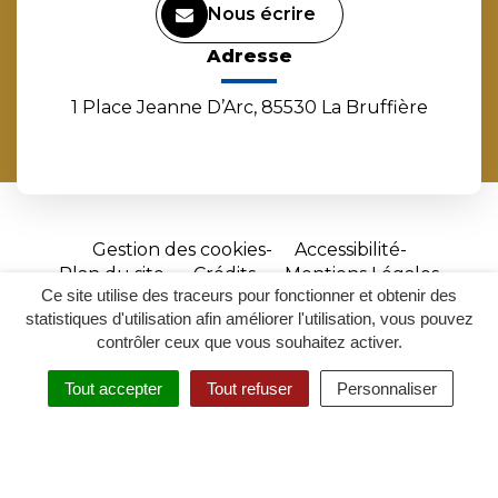
Nous écrire
Adresse
1 Place Jeanne D’Arc, 85530 La Bruffière
Gestion des cookies
Accessibilité
Plan du site
Crédits
Mentions Légales
Ce site utilise des traceurs pour fonctionner et obtenir des
Site
statistiques d'utilisation afin améliorer l'utilisation, vous pouvez
réalisé
contrôler ceux que vous souhaitez activer.
par
Tout accepter
Tout refuser
Personnaliser
Inovagora
MENU
RECHERCHER
ACCESSIBILITÉ
(ouverture
dans
un
nouvel