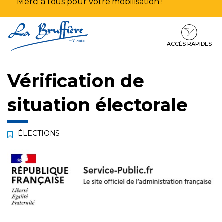
Merci à tous pour votre mobilisation !
Aller
Aller
Aller
à
au
au
la
contenu
pied
ACCÈS RAPIDES
navigation
de
page
Vérification de
situation électorale
ÉLECTIONS