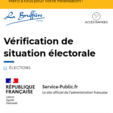
Merci à tous pour votre mobilisation !
Aller
Aller
Aller
à
au
au
la
contenu
pied
ACCÈS RAPIDES
navigation
de
page
Vérification de
situation électorale
ÉLECTIONS