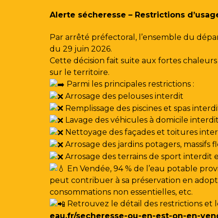
Gestion des traceurs
Alerte sécheresse – Restrictions d’usag
Par arrêté préfectoral, l’ensemble du dépa
du 29 juin 2026.
Cette décision fait suite aux fortes chale
sur le territoire.
Parmi les principales restrictions :
Arrosage des pelouses interdit
Remplissage des piscines et spas interdi
Lavage des véhicules à domicile interdi
Nettoyage des façades et toitures interdi
Arrosage des jardins potagers, massifs f
Arrosage des terrains de sport interdit
En Vendée, 94 % de l’eau potable provi
peut contribuer à sa préservation en adoptan
consommations non essentielles, etc.
Retrouvez le détail des restrictions et 
eau.fr/secheresse-ou-en-est-on-en-ven