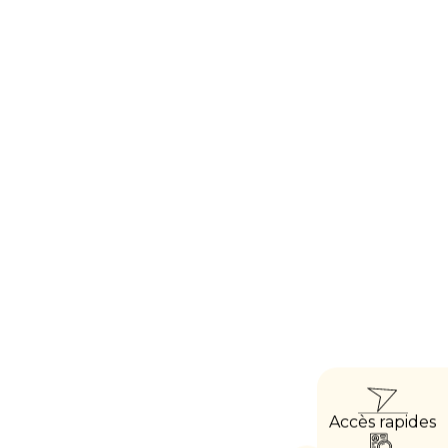
ACCÈ
Accès rapides
DIRE