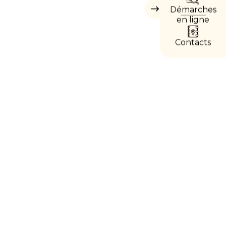
Démarches
Masquer
les
en ligne
accès
directs
Contacts