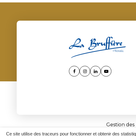
Lien
Lien
Lien
Lien
vers
vers
vers
vers
le
le
le
la
compte
compte
compte
chaîne
Facebook
Instagram
Linkedin
Youtube
Gestion des
Ce site utilise des traceurs pour fonctionner et obtenir des statisti