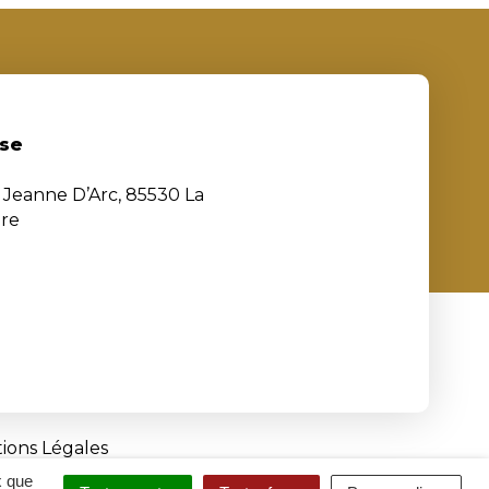
se
e Jeanne D’Arc, 85530 La
ère
ions Légales
x que