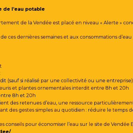
e de l’eau potable
rtement de la Vendée est placé en niveau « Alerte » co
urs de ces dernières semaines et aux consommations d’e
t
t
t (sauf si réalisé par une collectivité ou une entreprise)
leuris et plantes ornementales interdit entre 8h et 20h
 entre 8h et 20h
ent des retenues d’eau, une ressource particulièrement
t des gestes simples au quotidien : réduire le temps de d
les conseils pour économiser l’eau sur le site de
Vendée 
dee/