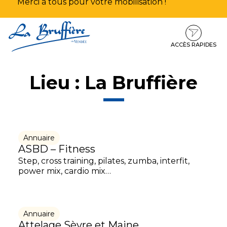
Merci à tous pour votre mobilisation !
Aller
Aller
Aller
à
au
au
la
contenu
pied
ACCÈS RAPIDES
navigation
de
page
Lieu :
La Bruffière
Annuaire
ASBD – Fitness
Step, cross training, pilates, zumba, interfit,
power mix, cardio mix…
Annuaire
Attelage Sèvre et Maine