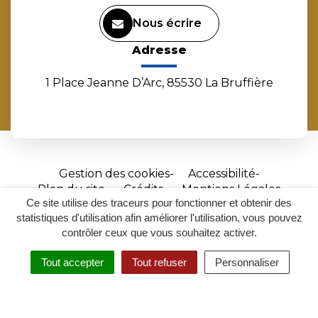
Nous écrire
Adresse
1 Place Jeanne D’Arc, 85530 La Bruffière
Gestion des cookies
Accessibilité
Plan du site
Crédits
Mentions Légales
Ce site utilise des traceurs pour fonctionner et obtenir des
Site
statistiques d'utilisation afin améliorer l'utilisation, vous pouvez
réalisé
contrôler ceux que vous souhaitez activer.
par
Tout accepter
Tout refuser
Personnaliser
Inovagora
MENU
RECHERCHER
ACCESSIBILITÉ
(ouverture
dans
un