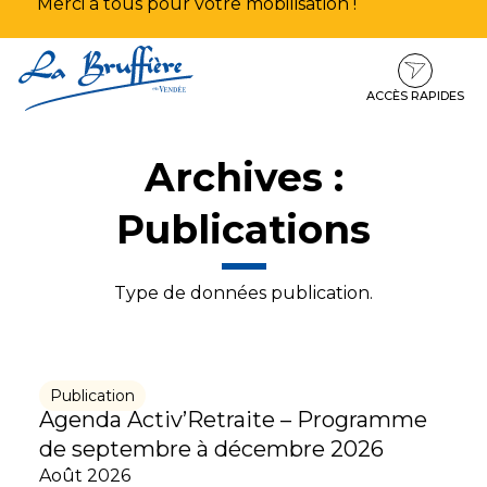
Merci à tous pour votre mobilisation !
Aller
Aller
Aller
à
au
au
la
contenu
pied
ACCÈS RAPIDES
navigation
de
page
Archives :
Publications
Type de données publication.
Publication
Agenda Activ’Retraite – Programme
de septembre à décembre 2026
Août 2026