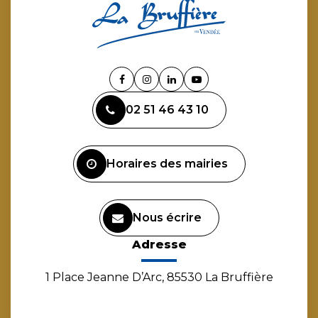
Lien
Lien
Lien
Lien
vers
vers
vers
vers
02 51 46 43 10
le
le
le
la
compte
compte
compte
chaîne
Facebook
Instagram
Linkedin
Youtube
Horaires des mairies
Nous écrire
Adresse
1 Place Jeanne D’Arc, 85530 La Bruffière