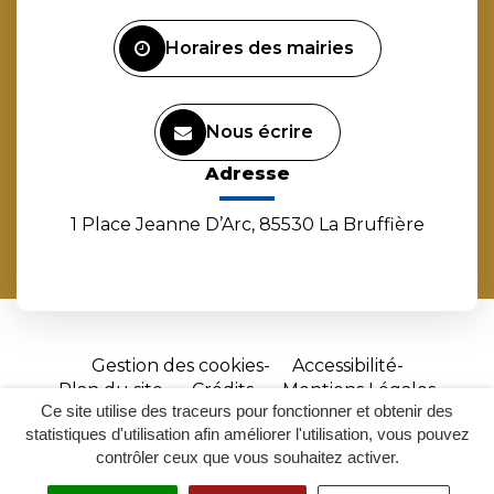
Facebook
Instagram
Linkedin
Youtube
Horaires des mairies
Nous écrire
Adresse
1 Place Jeanne D’Arc, 85530 La Bruffière
Gestion des cookies
Accessibilité
Plan du site
Crédits
Mentions Légales
Ce site utilise des traceurs pour fonctionner et obtenir des
Site
statistiques d'utilisation afin améliorer l'utilisation, vous pouvez
réalisé
contrôler ceux que vous souhaitez activer.
par