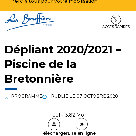
Merci à tous pour votre mobilisation !
Aller
Aller
Aller
à
au
au
la
contenu
pied
ACCÈS RAPIDES
navigation
de
page
Dépliant 2020/2021 –
Piscine de la
Bretonnière
PROGRAMME
PUBLIÉ LE
07 OCTOBRE 2020
pdf - 3,82 Mo
Télécharger
Lire en ligne