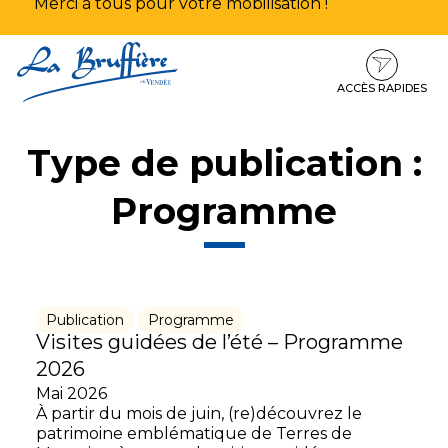
Merci à tous pour votre mobilisation !
Aller
Aller
Aller
à
au
au
la
contenu
pied
ACCÈS RAPIDES
navigation
de
page
Type de publication :
Programme
Publication
Programme
Visites guidées de l’été – Programme
2026
Mai 2026
À partir du mois de juin, (re)découvrez le
patrimoine emblématique de Terres de