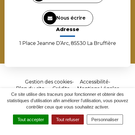
Nous écrire
Adresse
1 Place Jeanne D’Arc, 85530 La Bruffière
Gestion des cookies
Accessibilité
Plan du site
Crédits
Mentions Légales
Ce site utilise des traceurs pour fonctionner et obtenir des
Site
statistiques d'utilisation afin améliorer l'utilisation, vous pouvez
réalisé
contrôler ceux que vous souhaitez activer.
par
Tout accepter
Tout refuser
Personnaliser
Inovagora
MENU
RECHERCHER
ACCESSIBILITÉ
(ouverture
dans