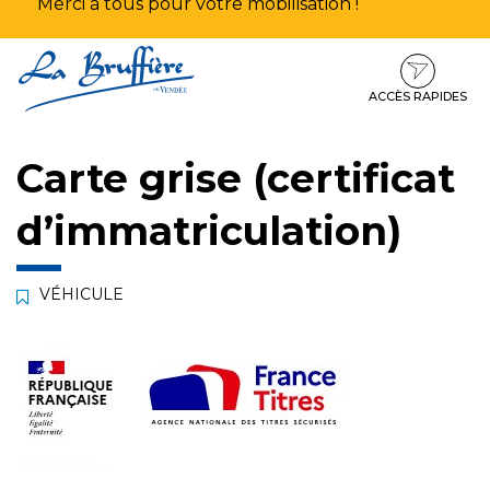
Merci à tous pour votre mobilisation !
Aller
Aller
Aller
à
au
au
la
contenu
pied
ACCÈS RAPIDES
navigation
de
page
Carte grise (certificat
d’immatriculation)
VÉHICULE