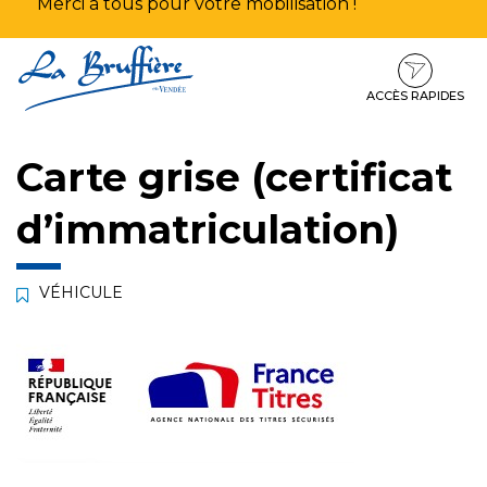
Merci à tous pour votre mobilisation !
Aller
Aller
Aller
à
au
au
la
contenu
pied
ACCÈS RAPIDES
navigation
de
page
Carte grise (certificat
d’immatriculation)
VÉHICULE