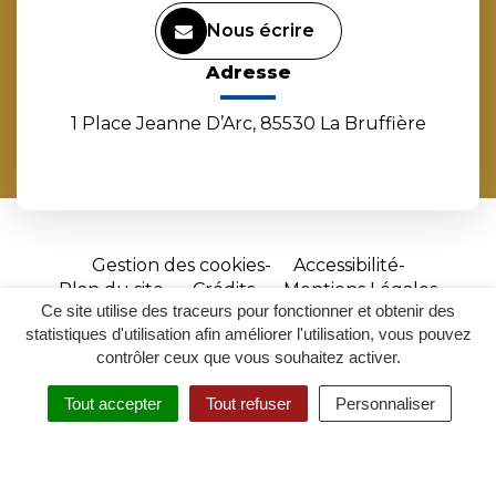
Nous écrire
Adresse
1 Place Jeanne D’Arc, 85530 La Bruffière
Gestion des cookies
Accessibilité
Plan du site
Crédits
Mentions Légales
Ce site utilise des traceurs pour fonctionner et obtenir des
Site
statistiques d'utilisation afin améliorer l'utilisation, vous pouvez
réalisé
contrôler ceux que vous souhaitez activer.
par
Tout accepter
Tout refuser
Personnaliser
Inovagora
MENU
RECHERCHER
ACCESSIBILITÉ
(ouverture
dans
un