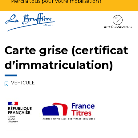
Merci à tous pour votre mobilisation !
Aller
Aller
Aller
à
au
au
la
contenu
pied
ACCÈS RAPIDES
navigation
de
page
Carte grise (certificat
d’immatriculation)
VÉHICULE