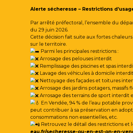
Gestion des traceurs
Alerte sécheresse – Restrictions d’usag
Par arrêté préfectoral, l’ensemble du dépa
du 29 juin 2026.
Cette décision fait suite aux fortes chale
sur le territoire.
Parmi les principales restrictions :
Arrosage des pelouses interdit
Remplissage des piscines et spas interdi
Lavage des véhicules à domicile interdi
Nettoyage des façades et toitures interdi
Arrosage des jardins potagers, massifs f
Arrosage des terrains de sport interdit
En Vendée, 94 % de l’eau potable provi
peut contribuer à sa préservation en adoptan
consommations non essentielles, etc.
Retrouvez le détail des restrictions et 
eau.fr/secheresse-ou-en-est-on-en-ven