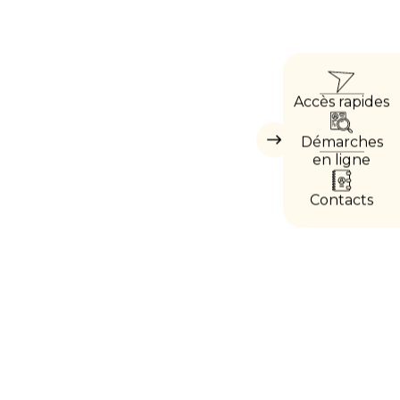
ACCÈ
Accès rapides
DIRE
Démarches
Masquer
les
en ligne
accès
directs
Contacts