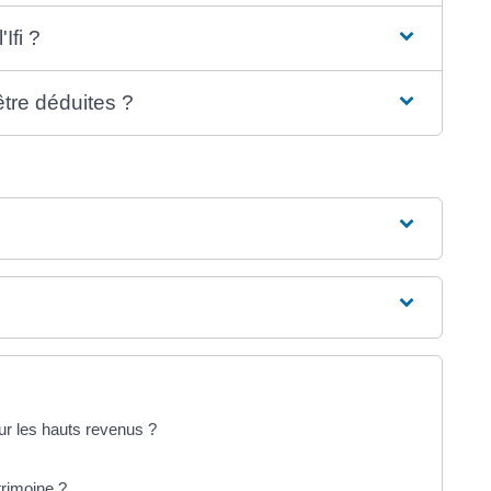
Ifi ?
être déduites ?
sur les hauts revenus ?
trimoine ?