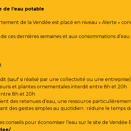
e de l’eau potable
rtement de la Vendée est placé en niveau « Alerte » co
urs de ces dernières semaines et aux consommations d’e
t
t
t (sauf si réalisé par une collectivité ou une entreprise)
leuris et plantes ornementales interdit entre 8h et 20h
 entre 8h et 20h
ent des retenues d’eau, une ressource particulièrement
t des gestes simples au quotidien : réduire le temps de d
les conseils pour économiser l’eau sur le site de
Vendée 
dee/