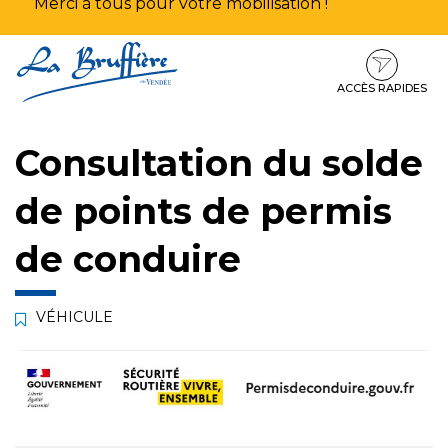
Merci à tous pour votre mobilisation !
Aller
Aller
Aller
à
au
au
la
contenu
pied
ACCÈS RAPIDES
navigation
de
page
Consultation du solde
de points de permis
de conduire
VÉHICULE