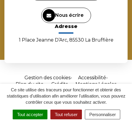
Nous écrire
Adresse
1 Place Jeanne D’Arc, 85530 La Bruffière
Gestion des cookies
Accessibilité
Plan du site
Crédits
Mentions Légales
Ce site utilise des traceurs pour fonctionner et obtenir des
Site
statistiques d'utilisation afin améliorer l'utilisation, vous pouvez
réalisé
contrôler ceux que vous souhaitez activer.
par
Tout accepter
Tout refuser
Personnaliser
Inovagora
MENU
RECHERCHER
ACCESSIBILITÉ
(ouverture
dans