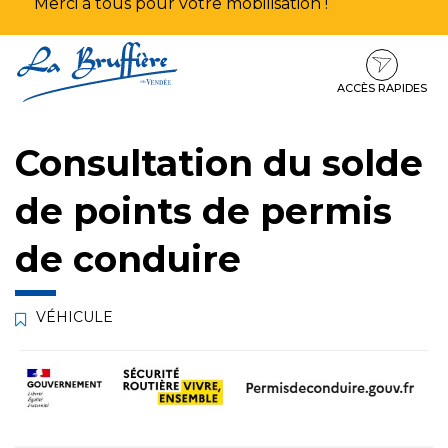
Merci à tous pour votre mobilisation !
Aller
Aller
Aller
à
au
au
la
contenu
pied
ACCÈS RAPIDES
navigation
de
page
Consultation du solde
de points de permis
de conduire
VÉHICULE