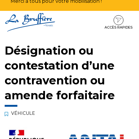
Merci à tous pour votre mobilisation !
Aller
Aller
Aller
à
au
au
la
contenu
pied
ACCÈS RAPIDES
navigation
de
page
Désignation ou
contestation d’une
contravention ou
amende forfaitaire
VÉHICULE