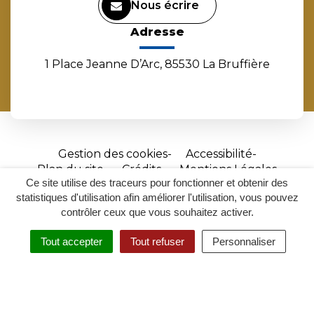
Nous écrire
Adresse
1 Place Jeanne D’Arc, 85530 La Bruffière
Gestion des cookies
Accessibilité
Plan du site
Crédits
Mentions Légales
Ce site utilise des traceurs pour fonctionner et obtenir des
Site
statistiques d'utilisation afin améliorer l'utilisation, vous pouvez
réalisé
contrôler ceux que vous souhaitez activer.
par
Tout accepter
Tout refuser
Personnaliser
Inovagora
MENU
RECHERCHER
ACCESSIBILITÉ
(ouverture
dans
un
nouvel