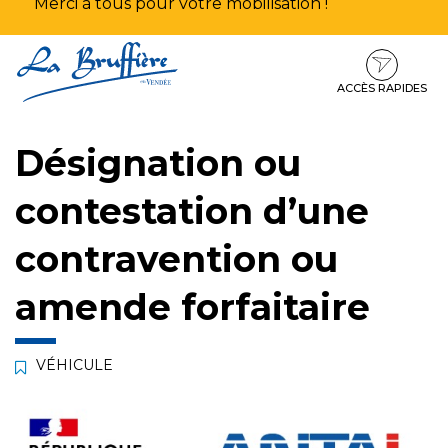
Merci à tous pour votre mobilisation !
Aller
Aller
Aller
à
au
au
la
contenu
pied
ACCÈS RAPIDES
navigation
de
page
Désignation ou
contestation d’une
contravention ou
amende forfaitaire
VÉHICULE