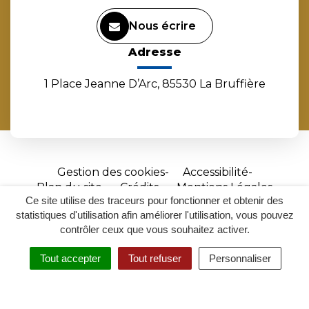
Nous écrire
Adresse
1 Place Jeanne D’Arc, 85530 La Bruffière
Gestion des cookies
Accessibilité
Plan du site
Crédits
Mentions Légales
Ce site utilise des traceurs pour fonctionner et obtenir des
Site
statistiques d'utilisation afin améliorer l'utilisation, vous pouvez
réalisé
contrôler ceux que vous souhaitez activer.
par
Tout accepter
Tout refuser
Personnaliser
Inovagora
MENU
RECHERCHER
ACCESSIBILITÉ
(ouverture
dans
un