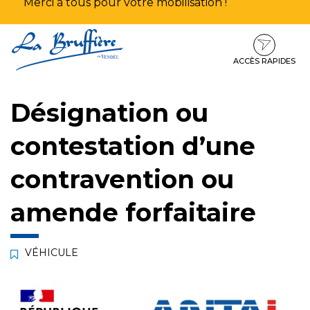
Merci à tous pour votre mobilisation !
Aller
Aller
Aller
à
au
au
la
contenu
pied
ACCÈS RAPIDES
navigation
de
page
Désignation ou
contestation d’une
contravention ou
amende forfaitaire
VÉHICULE