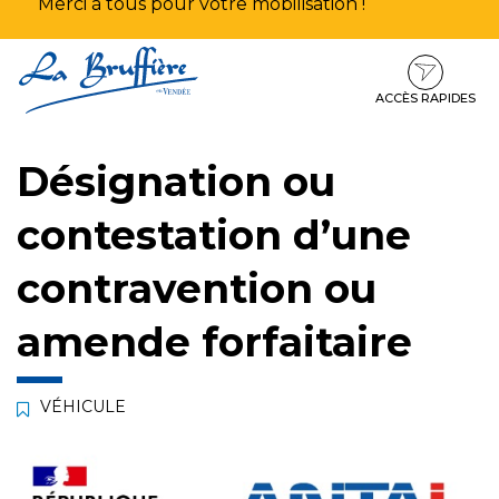
Merci à tous pour votre mobilisation !
Aller
Aller
Aller
à
au
au
la
contenu
pied
ACCÈS RAPIDES
navigation
de
page
Désignation ou
contestation d’une
contravention ou
amende forfaitaire
VÉHICULE