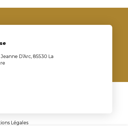
se
e Jeanne D’Arc, 85530 La
ère
ions Légales