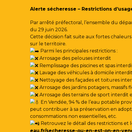
Gestion des traceurs
Alerte sécheresse – Restrictions d’usag
Par arrêté préfectoral, l’ensemble du dépa
du 29 juin 2026.
Cette décision fait suite aux fortes chale
sur le territoire.
Parmi les principales restrictions :
Arrosage des pelouses interdit
Remplissage des piscines et spas interdi
Lavage des véhicules à domicile interdi
Nettoyage des façades et toitures interdi
Arrosage des jardins potagers, massifs f
Arrosage des terrains de sport interdit
En Vendée, 94 % de l’eau potable provi
peut contribuer à sa préservation en adoptan
consommations non essentielles, etc.
Retrouvez le détail des restrictions et 
eau.fr/secheresse-ou-en-est-on-en-ven