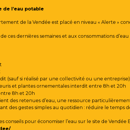
e de l’eau potable
rtement de la Vendée est placé en niveau « Alerte » co
urs de ces dernières semaines et aux consommations d’e
t
t
t (sauf si réalisé par une collectivité ou une entreprise)
leuris et plantes ornementales interdit entre 8h et 20h
 entre 8h et 20h
ent des retenues d’eau, une ressource particulièrement
t des gestes simples au quotidien : réduire le temps de d
les conseils pour économiser l’eau sur le site de
Vendée 
dee/