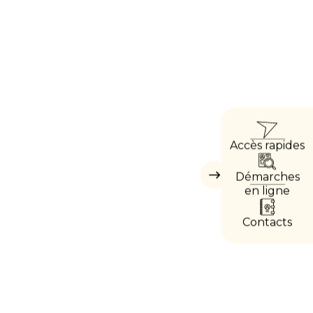
ACCÈ
Accès rapides
DIRE
Démarches
Masquer
les
en ligne
accès
directs
Contacts