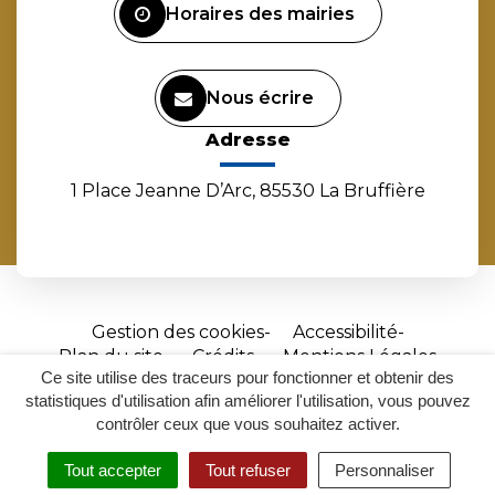
Horaires des mairies
Nous écrire
Adresse
1 Place Jeanne D’Arc, 85530 La Bruffière
Gestion des cookies
Accessibilité
Plan du site
Crédits
Mentions Légales
Ce site utilise des traceurs pour fonctionner et obtenir des
Site
statistiques d'utilisation afin améliorer l'utilisation, vous pouvez
réalisé
contrôler ceux que vous souhaitez activer.
par
Tout accepter
Tout refuser
Personnaliser
Inovagora
MENU
RECHERCHER
ACCESSIBILITÉ