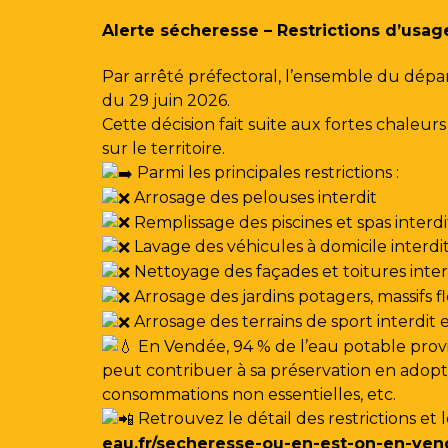
Gestion des traceurs
Alerte sécheresse – Restrictions d’usag
Par arrêté préfectoral, l’ensemble du dépa
du 29 juin 2026.
Cette décision fait suite aux fortes chale
sur le territoire.
Parmi les principales restrictions :
Arrosage des pelouses interdit
Remplissage des piscines et spas interdi
Lavage des véhicules à domicile interdi
Nettoyage des façades et toitures interdi
Arrosage des jardins potagers, massifs f
Arrosage des terrains de sport interdit
En Vendée, 94 % de l’eau potable provi
peut contribuer à sa préservation en adoptan
consommations non essentielles, etc.
Retrouvez le détail des restrictions et 
eau.fr/secheresse-ou-en-est-on-en-ven