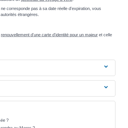
e ne corresponde pas à sa date réelle d'expiration, vous
autorités étrangères.
e
renouvellement d'une carte d'identité pour un majeur
et celle
mée ?
 rendre au Maroc ?