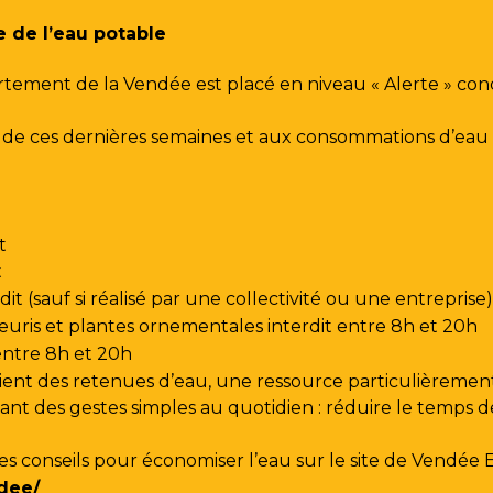
e de l’eau potable
rtement de la Vendée est placé en niveau « Alerte » co
urs de ces dernières semaines et aux consommations d’e
t
t
t (sauf si réalisé par une collectivité ou une entreprise)
leuris et plantes ornementales interdit entre 8h et 20h
 entre 8h et 20h
ent des retenues d’eau, une ressource particulièrement
t des gestes simples au quotidien : réduire le temps de d
les conseils pour économiser l’eau sur le site de
Vendée 
dee/