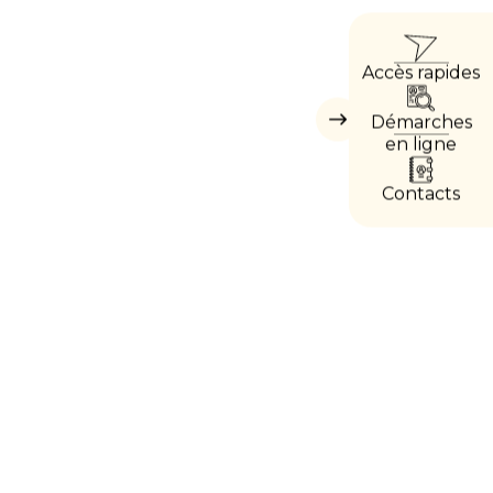
ACCÈ
Accès rapides
DIRE
Démarches
Masquer
les
en ligne
accès
directs
Contacts