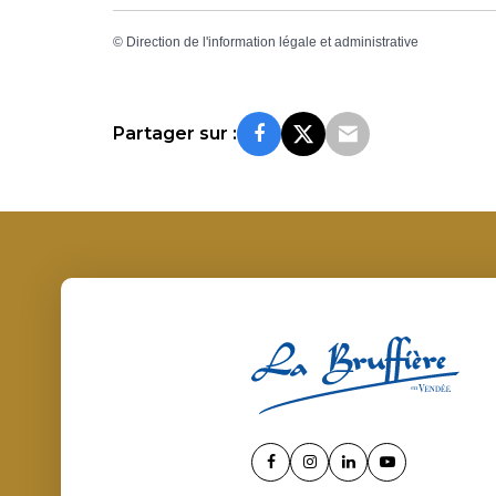
©
Direction de l'information légale et administrative
Partager sur :
Lien
Lien
Lien
Lien
vers
vers
vers
vers