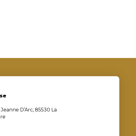
se
e Jeanne D’Arc, 85530 La
ère