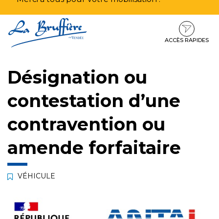
Aller
Aller
Aller
à
au
au
la
contenu
pied
ACCÈS RAPIDES
navigation
de
page
Désignation ou
contestation d’une
contravention ou
amende forfaitaire
VÉHICULE