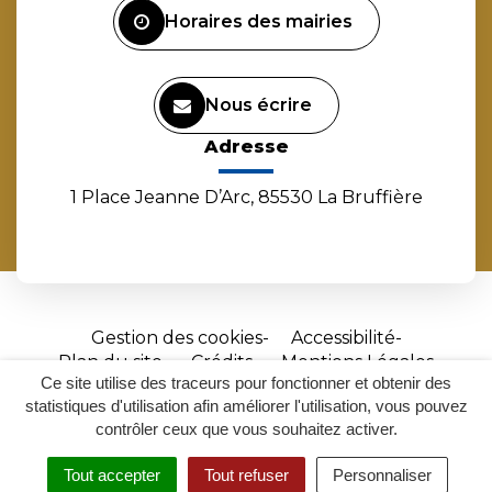
Horaires des mairies
Nous écrire
Adresse
1 Place Jeanne D’Arc, 85530 La Bruffière
Gestion des cookies
Accessibilité
Plan du site
Crédits
Mentions Légales
Ce site utilise des traceurs pour fonctionner et obtenir des
Site
statistiques d'utilisation afin améliorer l'utilisation, vous pouvez
réalisé
contrôler ceux que vous souhaitez activer.
par
Tout accepter
Tout refuser
Personnaliser
Inovagora
MENU
RECHERCHER
ACCESSIBILITÉ